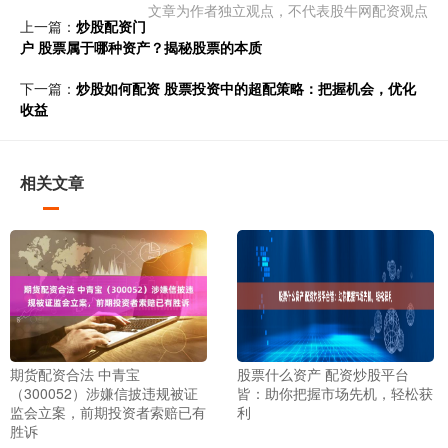
文章为作者独立观点，不代表股牛网配资观点
上一篇：
炒股配资门
户 股票属于哪种资产？揭秘股票的本质
下一篇：
炒股如何配资 股票投资中的超配策略：把握机会，优化
收益
相关文章
期货配资合法 中青宝
股票什么资产 配资炒股平台
（300052）涉嫌信披违规被证
皆：助你把握市场先机，轻松获
监会立案，前期投资者索赔已有
利
胜诉