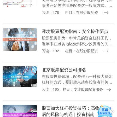
资者开始关注港股配资这一投资方式。通
过配资，投资者可以以较少的自有资金撬
阅读：178
栏目：在线炒股配资
动更大规模的交易，从而放大收益。然
而，面对市场上众多....
潍坊股票配资指南：安全操作要点
股票配资作为一种常见的资金杠杆工具，
近年来在潍坊地区受到不少投资者的关
注。合理运用配资可以放大收益，但若操
阅读：192
栏目：在线炒股配资
作不当，风险同样不容忽视。本文将为潍
坊投资者梳理股票配....
北京股票配资公司排名
在股票投资领域，配资作为一种放大资金
杠杆的方式，受到越来越多投资者的关
注。北京作为中国的金融中心，汇聚了众
阅读：185
栏目：专业股票配资服务
多配资公司。面对市场上琳琅满目的选择
在线炒股配资，投资....
股票加大杠杆投资技巧：高收益背
后的风险与机遇 | 投资指南