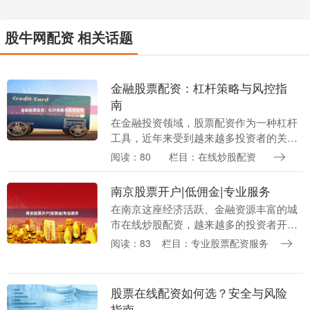
股牛网配资 相关话题
金融股票配资：杠杆策略与风控指
南
在金融投资领域，股票配资作为一种杠杆
工具，近年来受到越来越多投资者的关
注。通过配资，投资者可以用较少的自有
阅读：80
栏目：在线炒股配资
资金撬动更大的投资规模，从而放大潜在
收益。然而，杠杆是....
南京股票开户|低佣金|专业服务
在南京这座经济活跃、金融资源丰富的城
市在线炒股配资，越来越多的投资者开始
关注股票市场，希望通过合理的资产配置
阅读：83
栏目：专业股票配资服务
实现财富增值。对于初入股市或希望优化
交易成本的朋友来....
股票在线配资如何选？安全与风险
指南