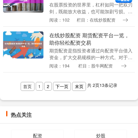
在股票投资的世界里，杠杆如同一把双刃
剑，既能放大收益，也可能加剧亏损。对
于追求高回报的投资者而言，了解杠杆投
阅读：102
栏目：在线炒股配资
资的技巧与风险至关重要。本文将深入探
讨股票加大杠杆的....
在线炒股配资 期货配资平台一览，
助你轻松配资交易
期货配资是指投资者通过向配资平台借入
资金，扩大交易规模的一种方式。对于资
金有限的投资者来说，期货配资可以有效
阅读：194
栏目：股牛网配资
提升资金利用率，增加获利机会。 选择受
监管的配资平台....
共
2
页
13
条记录
首页
1
2
下一页
末页
热点关注
配资
炒股