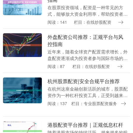
在股票投资领域，配资是一种常见的方
式，能够放大资金利用率，帮助投资者在
行情较好时获取更高收益。然而，随着互
阅读：141
栏目：在线炒股配资
联网的发展在线炒股配资，股票在线配资
平台层出不穷，如何....
外盘配资公司推荐：正规平台与风
控指南
近年来，随着全球资产配置需求增长，外
盘配资逐渐成为投资者参与国际市场的热
门选择。然而，面对市场上众多配资平
阅读：87
栏目：在线炒股配资
台，如何筛选正规公司、规避风险，成为
投资者最关心的问题....
杭州股票配资|安全合规平台推荐
在杭州这座金融创新活跃的城市，股票配
资作为一种杠杆投资工具，正受到越来越
多投资者的关注。然而，面对市场上众多
阅读：137
栏目：专业股票配资服务
的配资平台，如何选择安全合规的服务
商，成为投资者最关....
港股配资平台推荐｜正规低息杠杆
随着港股市场的持续活跃，越来越多的投