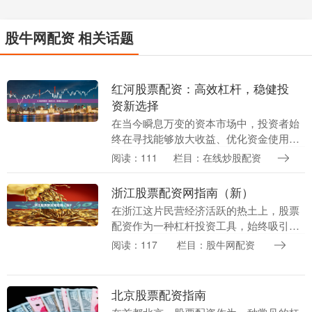
股牛网配资 相关话题
红河股票配资：高效杠杆，稳健投
资新选择
在当今瞬息万变的资本市场中，投资者始
终在寻找能够放大收益、优化资金使用效
率的工具。股票配资作为一种成熟的金融
阅读：111
栏目：在线炒股配资
杠杆服务，正逐渐成为越来越多理性投资
者的选择。红河股....
浙江股票配资网指南（新）
在浙江这片民营经济活跃的热土上，股票
配资作为一种杠杆投资工具，始终吸引着
众多投资者的目光。随着金融监管政策的
阅读：117
栏目：股牛网配资
持续完善，2025年的浙江股票配资市场呈
现出更加规范....
北京股票配资指南