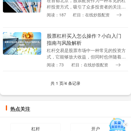
在首都北京，股票配资作为一种常见的杠
杆投资方式，吸引了众多投资者的关注。
对于希望放大资金使用效率、把握市场机
阅读：187
栏目：在线炒股配资
会的股民而言股票配资公司网，合理运用
配资工具可能带来....
股票杠杆买入怎么操作？小白入门
指南与风险解析
杠杆交易是股票市场中一种常见的投资方
式，它能够放大收益，但同时也伴随着较
高的风险。对于刚入门的小白投资者来
阅读：73
栏目：在线炒股配资
说，了解杠杆买入的操作方法和潜在风险
至关重要。本文将为....
共 1 页/4 条记录
热点关注
杠杆
开户